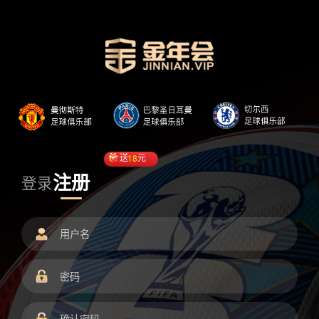
送
18
元
注册
登录