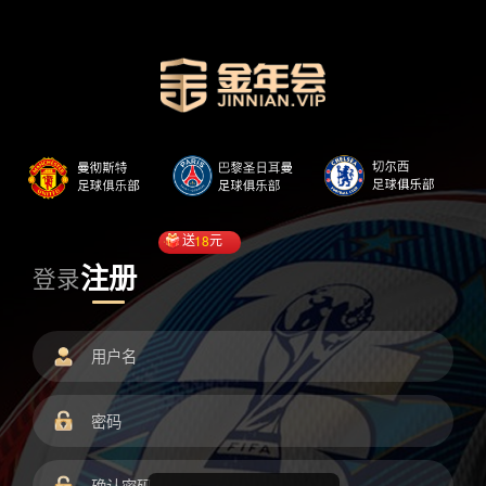
送
18
元
注册
登录