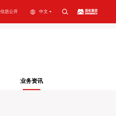
信息公开
中文
业务资讯