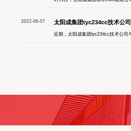
2022-06-07
太阳成集团tyc234cc技