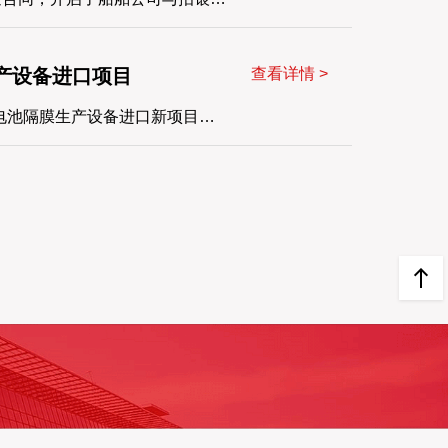
查看详情 >
生产设备进口项目
近期，太阳成集团tyc234cc技术公司与沧州明珠塑料股份有限公司（以下简称沧州明珠）成功签订锂电池隔膜生产设备进口新项目，助力国内制造企业产品链条更加精细化、高端化，推动制造业朝着高端价值链拓展。