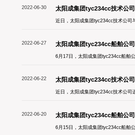
2022-06-30
太阳成集团tyc234cc技
2022-06-27
太阳成集团tyc234cc船舶公
6月17日，太阳成集团tyc234cc船
2022-06-22
太阳成集团tyc234cc技术
2022-06-20
太阳成集团tyc234cc船舶