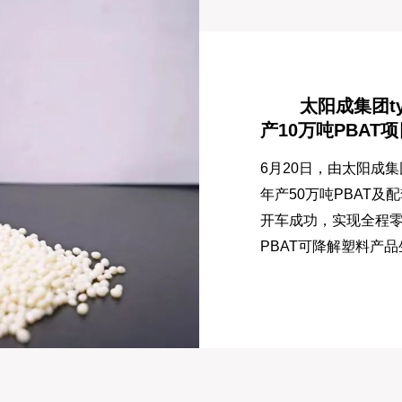
太阳成集团t
产10万吨PBAT
6月20日，由太阳成集
年产50万吨PBAT及
开车成功，实现全程
PBAT可降解塑料产