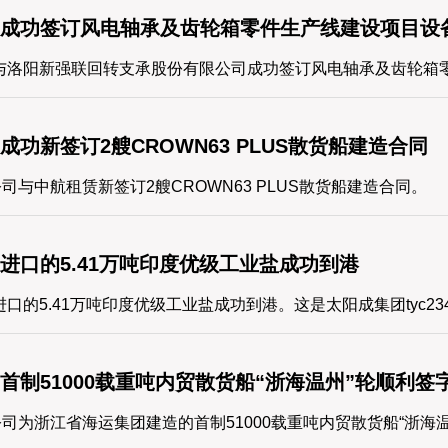
术公司成功签订风电轴承及齿轮箱零件生产线建设项目
司成功新签订2艘CROWN63 PLUS散货船建造合同
舶公司与中航租赁新签订2艘CROWN63 PLUS散货船建造合同。
公司进口的5.41万吨印度优级工业盐成功到港
公司首制51000载重吨内贸散货船“浙海温州”轮顺利签